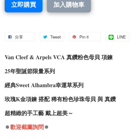
立即購買
加入購物車
分享
Tweet
Pin it
LINE
Van Cleef & Arpels VCA 真鑽粉色母貝 項鍊
25年聖誕節限量系列
經典Sweet Alhambra幸運草系列
玫瑰K金項鍊 搭配 稀有粉色珍珠母貝 與 真鑽
超精緻的手工藝 戴上超美～
🔅
歡迎截圖詢問
🔅