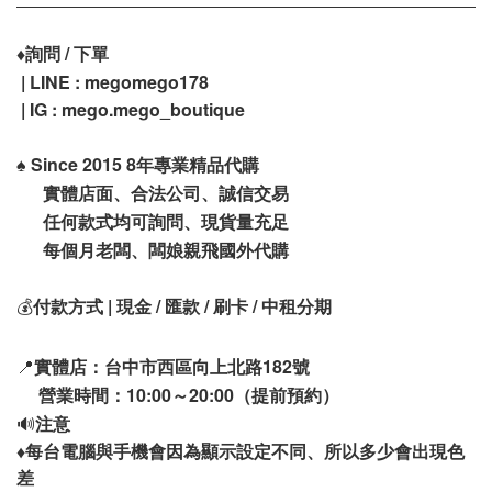
♦️
詢問 / 下單
| LINE : megomego178
| IG : mego.mego_boutique
♠️
Since 2015 8年專業精品代購
實體店面、合法公司、誠信交易
任何款式均可詢問、現貨量充足
每個月老闆、闆娘親飛國外代購
💰
付款方式 | 現金 / 匯款 / 刷卡 / 中租分期
📍
實體店：台中市西區向上北路182號
營業時間：10:00～20:00（提前預約）
🔊
注意
♦️
每台電腦與手機會因為顯示設定不同、所以多少會出現色
差