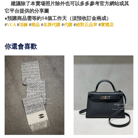
建議除了本賣場照片除外也可以多多參考官方網站或其
它平台提供的分享圖
14
♦️
預購商品需等約
個工作天（須預收訂金兩成）
#
VCA
#
項鍊
#
精品
#
名牌代購
#
代購
#
絕對正品💯
#
實體店
你還會喜歡