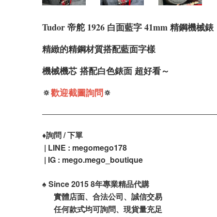
Tudor 帝舵 1926 白面藍字 41mm 精鋼機械錶
精緻的精鋼材質
搭配藍面字樣
機械機芯
搭配白
色錶面 超好看～
🔅
歡迎截圖詢問
🔅
♦️
詢問 / 下單
| LINE : megomego178
| IG : mego.mego_boutique
♠️
Since 2015 8年專業精品代購
實體店面、合法公司、誠信交易
任何款式均可詢問、現貨量充足