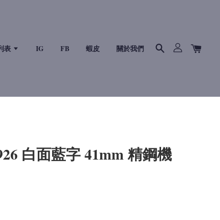
列表
IG
FB
蝦皮
關於我們
926 白面藍字 41mm 精鋼機