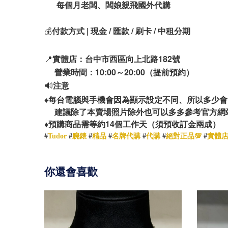
每個月老闆、闆娘親飛國外代購
💰
付款方式 | 現金 / 匯款 / 刷卡 / 中租分期
📍
實體店：台中市西區向上北路182號
營業時間：10:00～20:00（提前預約）
🔊
注意
♦️
每台電腦與手機會因為顯示設定不同、所以多少會
建議除了本賣場照片除外也可以多多參考官方網
14
♦️
預購商品需等約
個工作天（須預收訂金兩成）
#
Tudor
#
腕錶
#
精品
#
名牌代購
#
代購
#
絕對正品💯
#
實體
你還會喜歡