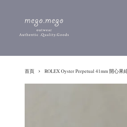
›
首頁
ROLEX Oyster Perpetual 41mm 開心果