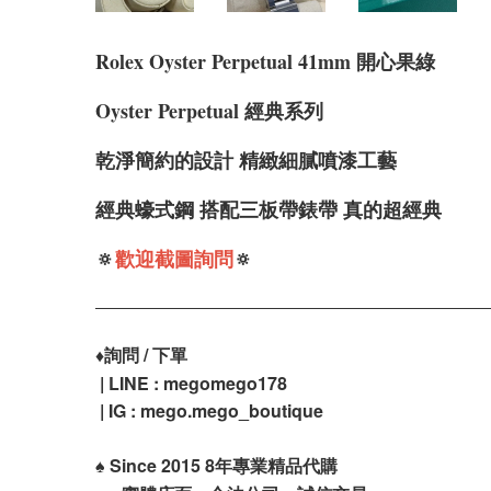
Rolex Oyster Perpetual 41mm 開心果綠
Oyster Perpetual 經典系列
乾淨簡約的設計
精緻細膩噴漆工藝
經典蠔式鋼 搭配三板帶錶帶 真的超經典
🔅
歡迎截圖詢問
🔅
♦️
詢問 / 下單
| LINE : megomego178
| IG : mego.mego_boutique
♠️
Since 2015 8年專業精品代購