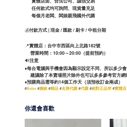
實體店面、合法公司、誠信交易
任何款式均可詢問、現貨量充足
每個月老闆、闆娘親飛國外代購
💰
付款方式 | 現金 / 匯款 / 刷卡 / 中租分期
📍
實體店：台中市西區向上北路182號
營業時間：10:00～20:00（提前預約）
🔊
注意
♦️
每台電腦與手機會因為顯示設定不同、所以多少會
建議除了本賣場照片除外也可以多多參考官方網
14
♦️
預購商品需等約
個工作天（須預收訂金兩成）
#
Rolex
#
腕錶
#
精品
#
名牌代購
#
代購
#
絕對正品💯
#
實體店
你還會喜歡