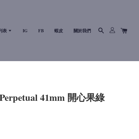
列表
IG
FB
蝦皮
關於我們
 Perpetual 41mm 開心果綠