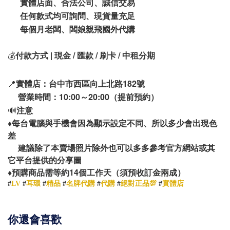
實體店面、合法公司、誠信交易
任何款式均可詢問、現貨量充足
每個月老闆、闆娘親飛國外代購
💰
付款方式 | 現金 / 匯款 / 刷卡 / 中租分期
📍
實體店：台中市西區向上北路182號
營業時間：10:00～20:00（提前預約）
🔊
注意
♦️
每台電腦與手機會因為顯示設定不同、所以多少會出現色
差
建議除了本賣場照片除外也可以多多參考官方網站或其
它平台提供的分享圖
14
♦️
預購商品需等約
個工作天（須預收訂金兩成）
#
LV
#
耳環
#
精品
#
名牌代購
#
代購
#
絕對正品💯
#
實體店
你還會喜歡