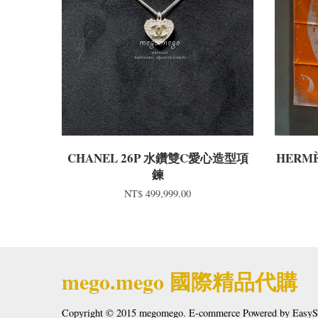
CHANEL 26P 水鑽雙C愛心造型項
HERMÈ
鍊​
NT$ 499,999.00
mego.mego 國際精品代購
Copyright © 2015 megomego. E-commerce Powered by
EasyS