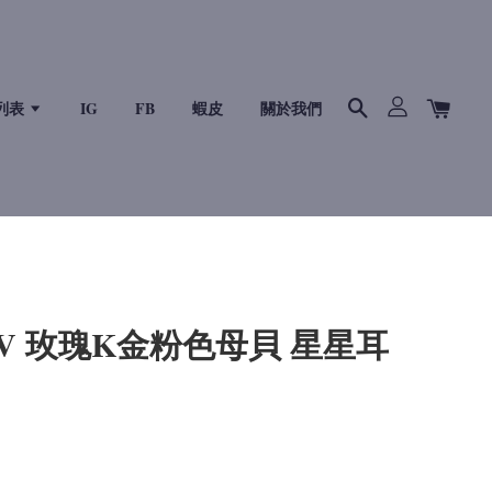
列表
IG
FB
蝦皮
關於我們
ton LV 玫瑰K金粉色母貝 星星耳