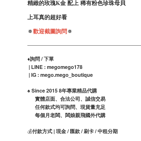
精緻的玫瑰K金 配上 稀有粉色珍珠母貝
上耳真的超好看
🔅
歡迎截圖詢問
🔅
♦️
詢問 / 下單
| LINE : megomego178
| IG : mego.mego_boutique
♠️
Since 2015 8年專業精品代購
實體店面、合法公司、誠信交易
任何款式均可詢問、現貨量充足
每個月老闆、闆娘親飛國外代購
💰
付款方式 | 現金 / 匯款 / 刷卡 / 中租分期