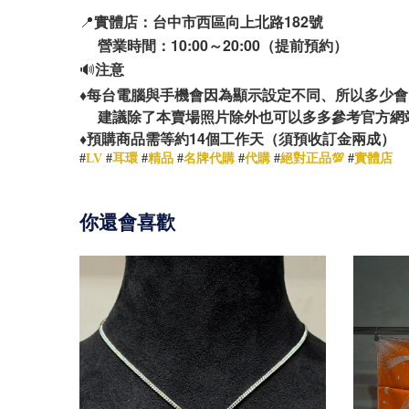
📍
實體店：台中市西區向上北路182號
營業時間：10:00～20:00（提前預約）
🔊
注意
♦️
每台電腦與手機會因為顯示設定不同、所以多少會
建議除了本賣場照片除外也可以多多參考官方網
14
♦️
預購商品需等約
個工作天（須預收訂金兩成）
#
LV
#
耳環
#
精品
#
名牌代購
#
代購
#
絕對正品💯
#
實體店
你還會喜歡