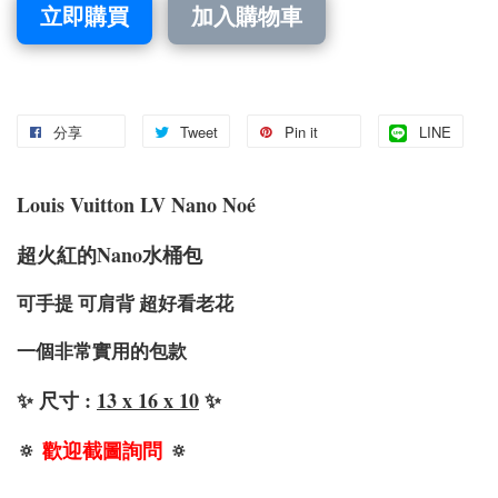
立即購買
加入購物車
分享
Tweet
Pin it
LINE
Louis Vuitton LV Nano Noé
超火紅的Nano水桶包
可手提 可肩背 超好看老花
一個非常實用的包款
✨ 尺寸 :
13 x 16 x 10
✨
🔅
歡迎截圖詢問
🔅