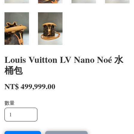
Louis Vuitton LV Nano Noé 水
桶包
NT$ 499,999.00
數量