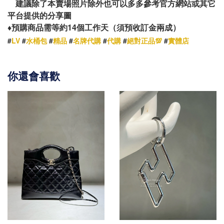
建議除了本賣場照片除外也可以多多參考官方網站或其它
平台提供的分享圖
14
♦️
預購商品需等約
個工作天（須預收訂金兩成）
#
LV
#
水桶包
#
精品
#
名牌代購
#
代購
#
絕對正品💯
#
實體店
你還會喜歡