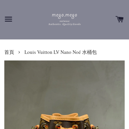
›
首頁
Louis Vuitton LV Nano Noé 水桶包