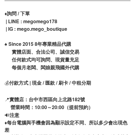
♦️
詢問 / 下單
| LINE : megomego178
| IG : mego.mego_boutique
♠️
Since 2015 8年專業精品代購
實體店面、合法公司、誠信交易
任何款式均可詢問、現貨量充足
每個月老闆、闆娘親飛國外代購
💰
付款方式 | 現金 / 匯款 / 刷卡 / 中租分期
📍
實體店：台中市西區向上北路182號
營業時間：10:00～20:00（提前預約）
🔊
注意
♦️
每台電腦與手機會因為顯示設定不同、所以多少會出現色
差