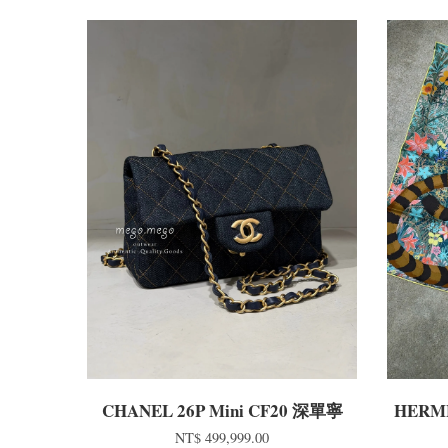
CHANEL 26P Mini CF20 深單寧
HERMÈ
NT$ 499,999.00