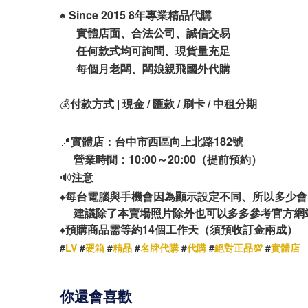
♠️
Since 2015 8年專業精品代購
實體店面、合法公司、誠信交易
任何款式均可詢問、現貨量充足
每個月老闆、闆娘親飛國外代購
💰
付款方式 | 現金 / 匯款 / 刷卡 / 中租分期
📍
實體店：台中市西區向上北路182號
營業時間：10:00～20:00（提前預約）
🔊
注意
♦️
每台電腦與手機會因為顯示設定不同、所以多少會
建議除了本賣場照片除外也可以多多參考官方網
14
♦️
預購商品需等約
個工作天（須預收訂金兩成）
#
LV
#
硬箱
#
精品
#
名牌代購
#
代購
#
絕對正品💯
#
實體店
你還會喜歡