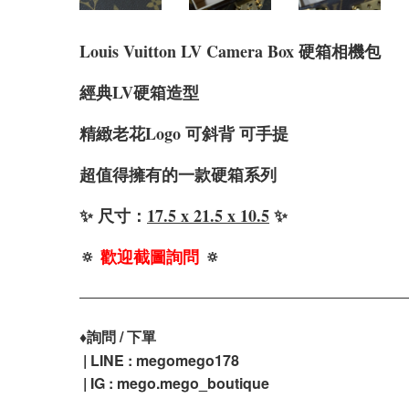
Louis Vuitton LV Camera Box 硬箱相機包
經典LV硬箱造型
精緻老花Logo 可斜背 可手提
超值得擁有的一款硬箱系列
✨ 尺寸：
17.5 x 21.5 x 10.5
✨
🔅
歡迎截圖詢問
🔅
♦️
詢問 / 下單
| LINE : megomego178
| IG : mego.mego_boutique