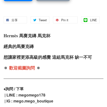
分享
Tweet
Pin it
LINE
Hermè
s 馬賽克磚 馬克杯
經典的馬賽克磚
想讓家裡更添高級的感覺 這組馬克杯 缺一不可
🔅
歡迎截圖詢問
🔅
♦️
詢問 / 下單
| LINE : megomego178
| IG : mego.mego_boutique