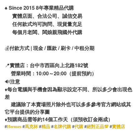
♠️
Since 2015 8年專業精品代購
實體店面、合法公司、誠信交易
任何款式均可詢問、現貨量充足
每個月老闆、闆娘親飛國外代購
💰
付款方式 | 現金 / 匯款 / 刷卡 / 中租分期
📍
實體店：台中市西區向上北路182號
營業時間：10:00～20:00（提前預約）
🔊
注意
♦️
每台電腦與手機會因為顯示設定不同、所以多少會出現色
差
建議除了本賣場照片除外也可以多多參考官方網站或其
它平台提供的分享圖
14
♦️
預購商品需等約
個工作天（須預收訂金兩成）
#
Hermes
#
馬克杯
#
精品
#
名牌代購
#
代購
#
絕對正品💯
#
實體店