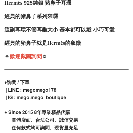
Hermè
s
925純銀
豬鼻子耳環
經典的豬鼻子系列來囉
這副耳環不管耳垂大小 基本都可以戴
小巧可愛
經典的豬鼻子就是Hermès的象徵
🔅
歡迎截圖詢問
🔅
♦️
詢問 / 下單
| LINE : megomego178
| IG : mego.mego_boutique
♠️
Since 2015 8年專業精品代購
實體店面、合法公司、誠信交易
任何款式均可詢問、現貨量充足