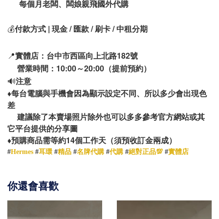
每個月老闆、闆娘親飛國外代購
💰
付款方式 | 現金 / 匯款 / 刷卡 / 中租分期
📍
實體店：台中市西區向上北路182號
營業時間：10:00～20:00（提前預約）
🔊
注意
♦️
每台電腦與手機會因為顯示設定不同、所以多少會出現色
差
建議除了本賣場照片除外也可以多多參考官方網站或其
它平台提供的分享圖
14
♦️
預購商品需等約
個工作天（須預收訂金兩成）
#
Hermes
#
耳環
#
精品
#
名牌代購
#
代購
#
絕對正品💯
#
實體店
你還會喜歡