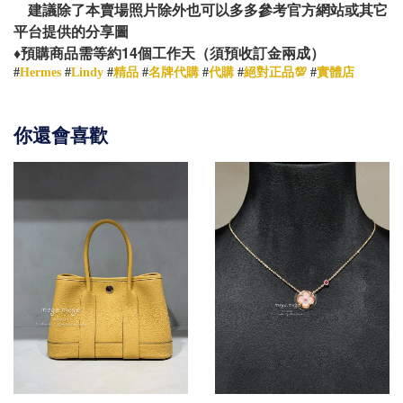
建議除了本賣場照片除外也可以多多參考官方網站或其它
平台提供的分享圖
14
♦️
預購商品需等約
個工作天（須預收訂金兩成）
#
Hermes
#
Lindy
#
精品
#
名牌代購
#
代購
#
絕對正品💯
#
實體店
你還會喜歡