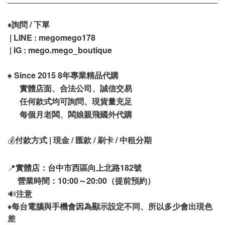
♦️
詢問 / 下單
| LINE : megomego178
| IG : mego.mego_boutique
♠️
Since 2015 8年專業精品代購
實體店面、合法公司、誠信交易
任何款式均可詢問、現貨量充足
每個月老闆、闆娘親飛國外代購
💰
付款方式 | 現金 / 匯款 / 刷卡 / 中租分期
📍
實體店：台中市西區向上北路182號
營業時間：10:00～20:00（提前預約）
🔊
注意
♦️
每台電腦與手機會因為顯示設定不同、所以多少會出現色
差