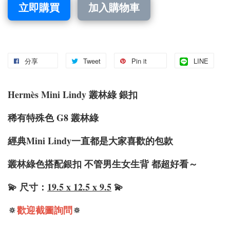
立即購買
加入購物車
分享
Tweet
Pin it
LINE
Hermè
s Mini Lindy 叢林綠 銀扣
稀有特殊色 G8 叢林綠
經典Mini Lindy一直都是大家喜歡的包款
叢林綠色搭配銀扣 不管男生女生背 都超好看～
💫 尺寸：
19.5 x 12.5 x 9.5
💫
🔅
歡迎截圖詢問
🔅