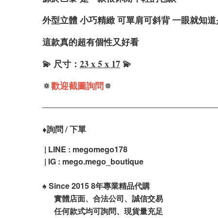
外型立體 小巧精緻 可單肩可斜背 一眼就知
這款真的超有個性又好看
💫 尺寸：
23 x 5 x 17
💫
🔅
歡迎截圖詢問
🔅
詢問 / 下單
♦️
| LINE : megomego178
| IG : mego.mego_boutique
♠️
Since 2015 8年專業精品代購
實體店面、合法公司、誠信交易
任何款式均可詢問、現貨量充足