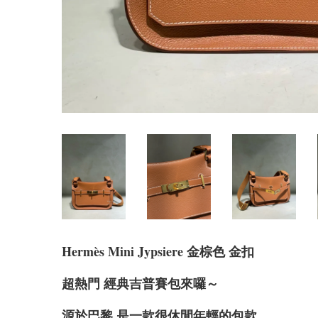
Hermè
s Mini Jypsiere 金棕色 金扣
超熱門 經典吉普賽包來囉～
源於巴黎 是一款很休閒年輕的包款