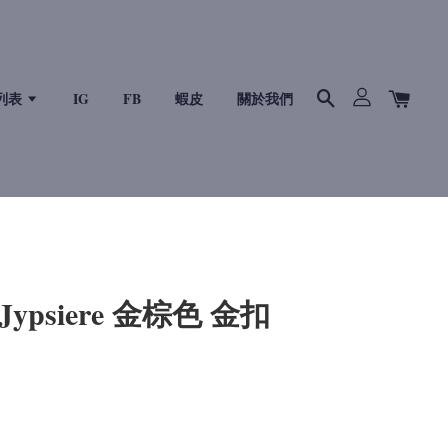
列表
IG
FB
蝦皮
關於我們
 Jypsiere 金棕色 金扣