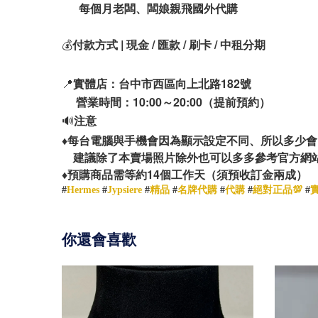
每個月老闆、闆娘親飛國外代購
💰
付款方式 | 現金 / 匯款 / 刷卡 / 中租分期
📍
實體店：台中市西區向上北路182號
營業時間：10:00～20:00（提前預約）
🔊
注意
♦️
每台電腦與手機會因為顯示設定不同、所以多少會
建議除了本賣場照片除外也可以多多參考官方網
14
♦️
預購商品需等約
個工作天（須預收訂金兩成）
#
Hermes
#
Jypsiere
#
精品
#
名牌代購
#
代購
#
絕對正品💯
#
你還會喜歡