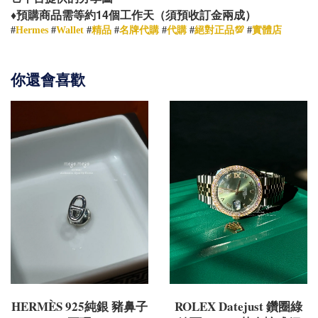
14
♦️
預購商品需等約
個工作天（須預收訂金兩成）
#
Hermes
#
Wallet
#
精品
#
名牌代購
#
代購
#
絕對正品💯
#
實體店
你還會喜歡
HERMÈS 925純銀 豬鼻子
ROLEX Datejust 鑽圈綠