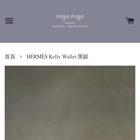
›
首頁
HERMÈS Kelly Wallet 黑銀