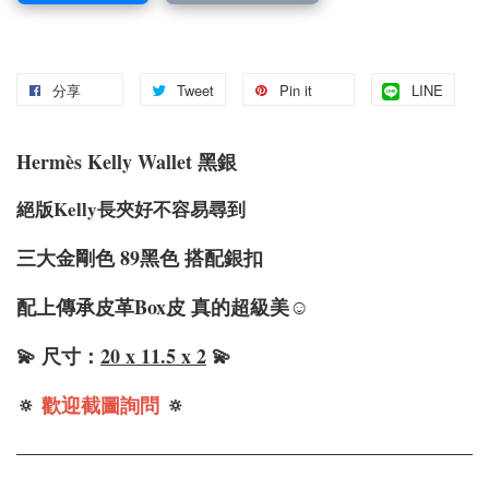
分享
Tweet
Pin it
LINE
Hermè
s Kelly Wallet 黑銀
絕版Kelly長夾好不容易尋到
三大金剛色 89黑色 搭配銀扣
配上傳承皮革Box皮 真的超級美☺️
💫 尺寸：
20 x 11.5 x 2
💫
🔅
歡迎截圖詢問
🔅