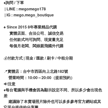
♦️
詢問 / 下單
| LINE : megomego178
| IG : mego.mego_boutique
♠️
Since 2015 8年專業精品代購
實體店面、合法公司、誠信交易
任何款式均可詢問、現貨量充足
每個月老闆、闆娘親飛國外代購
💰
付款方式 | 現金 / 匯款 / 刷卡 / 中租分期
📍
實體店：台中市西區向上北路182號
營業時間：10:00～20:00（提前預約）
🔊
注意
♦️
每台電腦與手機會因為顯示設定不同、所以多少會出現色
差
建議除了本賣場照片除外也可以多多參考官方網站或其
它平台提供的分享圖