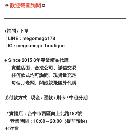
🔅
歡迎截圖詢問
🔅
♦️
詢問 / 下單
| LINE : megomego178
| IG : mego.mego_boutique
♠️
Since 2015 8年專業精品代購
實體店面、合法公司、誠信交易
任何款式均可詢問、現貨量充足
每個月老闆、闆娘親飛國外代購
💰
付款方式 | 現金 / 匯款 / 刷卡 / 中租分期
📍
實體店：台中市西區向上北路182號
營業時間：10:00～20:00（提前預約）
🔊
注意