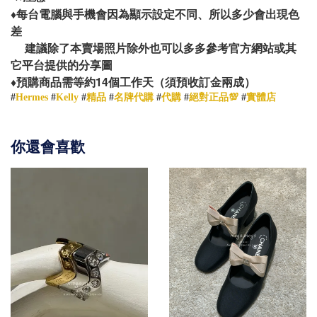
♦️
每台電腦與手機會因為顯示設定不同、所以多少會出現色
差
建議除了本賣場照片除外也可以多多參考官方網站或其
它平台提供的分享圖
14
♦️
預購商品需等約
個工作天（須預收訂金兩成）
#
Hermes
#
Kelly
#
精品
#
名牌代購
#
代購
#
絕對正品💯
#
實體店
你還會喜歡