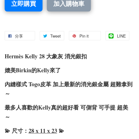
立即購買
加入購物車
分享
Tweet
Pin it
LINE
Hermè
s Kelly 28 大象灰 消光銀扣
媲美Birkin的Kelly來了
內縫樣式 Togo皮革 加上最新的消光銀金屬 超難拿到
～
最多人喜歡的Kelly真的超好看 可側背 可手提 超美
～
💫 尺寸：
28 x 11 x 23
💫