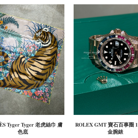
S Tyger Tyger 老虎絲巾 膚
ROLEX GMT 寶石百事圈 
色底
金腕錶