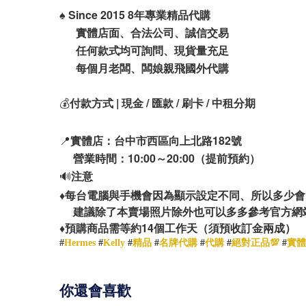
♠️
Since 2015 8年專業精品代購
實體店面、合法公司、誠信交易
任何款式均可詢問、現貨量充足
每個月老闆、闆娘親飛國外代購
💰
付款方式 | 現金 / 匯款 / 刷卡 / 中租分期
📍
實體店：台中市西區向上北路182號
營業時間：10:00～20:00（提前預約）
🔊
注意
♦️
每台電腦與手機會因為顯示設定不同、所以多少會
建議除了本賣場照片除外也可以多多參考官方網
14
♦️
預購商品需等約
個工作天（須預收訂金兩成）
#
Hermes
#
Kelly
#
精品
#
名牌代購
#
代購
#
絕對正品💯
#
實體
你還會喜歡