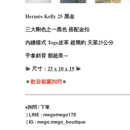
Hermè
s Kelly 25 黑金
三大剛色之一黑色
搭配金扣
內縫樣式 Togo皮革 超簡約 天菜25公分
手拿斜背 都超美～
💫 尺寸：
25 x 10 x 19
💫
🔅
歡迎截圖詢問
🔅
♦️
詢問 / 下單
| LINE : megomego178
| IG : mego.mego_boutique