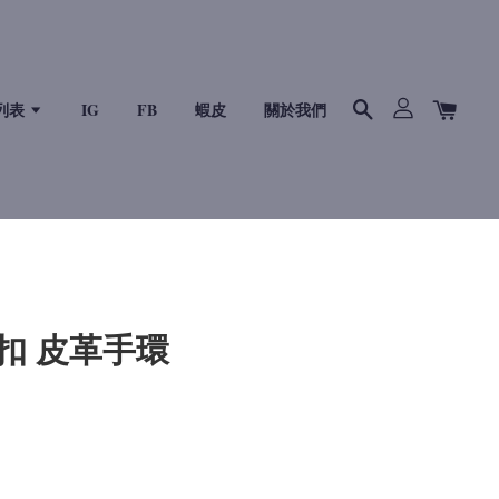
列表
IG
FB
蝦皮
關於我們
ly扣 皮革手環