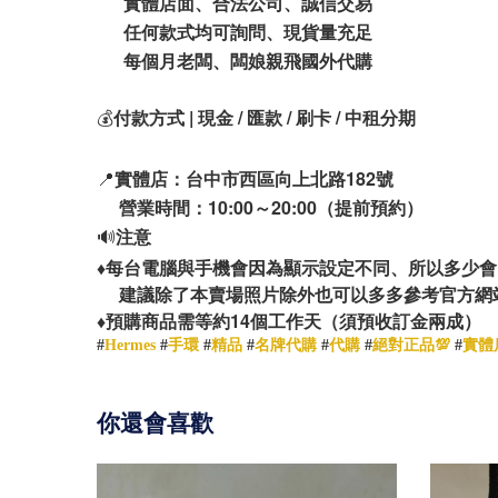
實體店面、合法公司、誠信交易
任何款式均可詢問、現貨量充足
每個月老闆、闆娘親飛國外代購
💰
付款方式 | 現金 / 匯款 / 刷卡 / 中租分期
📍
實體店：台中市西區向上北路182號
營業時間：10:00～20:00（提前預約）
🔊
注意
♦️
每台電腦與手機會因為顯示設定不同、所以多少會
建議除了本賣場照片除外也可以多多參考官方網
14
♦️
預購商品需等約
個工作天（須預收訂金兩成）
#
Hermes
#
手環
#
精品
#
名牌代購
#
代購
#
絕對正品💯
#
實體
你還會喜歡