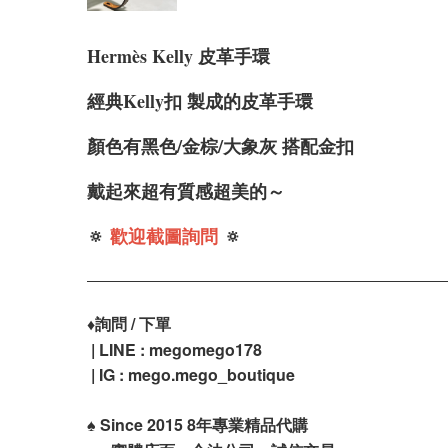
Hermè
s Kelly 皮革手環
經典Kelly扣 製成的皮革手環
顏色有黑色/金棕/大象灰 搭配金扣
戴起來超有質感超美的～
🔅
歡迎截圖詢問
🔅
♦️
詢問 / 下單
| LINE : megomego178
| IG : mego.mego_boutique
♠️
Since 2015 8年專業精品代購