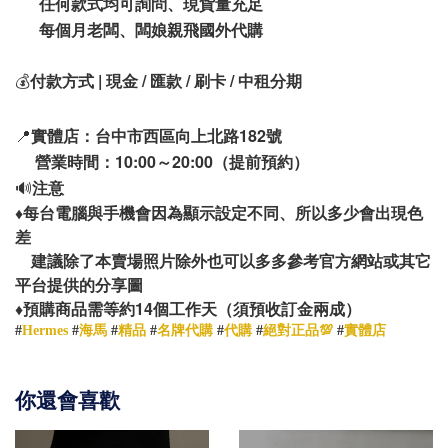
任何款式均可詢問、現貨量充足
每個月老闆、闆娘親飛國外代購
💰
付款方式 | 現金 / 匯款 / 刷卡 / 中租分期
📍
實體店：台中市西區向上北路182號
營業時間：10:00～20:00（提前預約）
🔊
注意
♦️
每台電腦與手機會因為顯示設定不同、所以多少會出現色
差
建議除了本賣場照片除外也可以多多參考官方網站或其它
平台提供的分享圖
14
♦️
預購商品需等約
個工作天（須預收訂金兩成）
#
Hermes
#
海馬
#
精品
#
名牌代購
#
代購
#
絕對正品💯
#
實體店
你還會喜歡