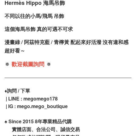
Hermè
s Hippo 海馬吊飾
不同以往的小馬/飛馬 吊飾
這個海馬吊飾 真的可遇不可求
漫畫綠 / 阿茲特克藍 / 青檸黃 配起來好活潑 沒有違和感
超好看～
🔅
歡迎截圖詢問
🔅
♦️
詢問 / 下單
| LINE : megomego178
| IG :
mego.mego_boutique
♠️
Since 2015 8年專業精品代購
實體店面、合法公司、誠信交易