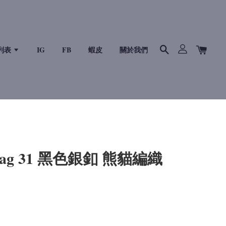
列表
IG
FB
蝦皮
關於我們
Bag 31 黑色銀釦 熊貓編織