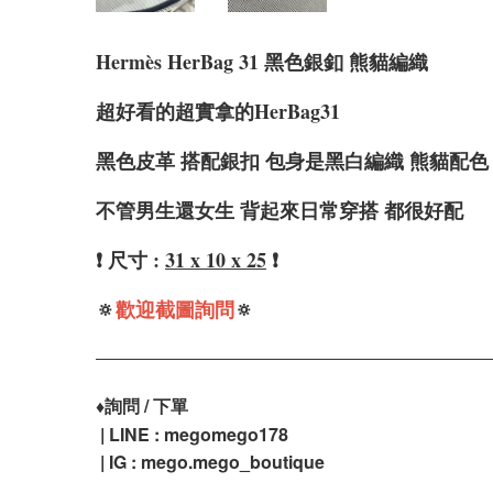
Hermè
s HerBag 31 黑色銀釦 熊貓編織
超好看的超實拿的HerBag31
黑色皮革 搭配銀扣 包身是黑白編織 熊貓配色
不管男生還女生 背起來日常穿搭 都很好配
❗️ 尺寸 :
31 x 10 x 25
❗️
🔅
歡迎截圖詢問
🔅
♦️
詢問 / 下單
| LINE : megomego178
| IG : mego.mego_boutique