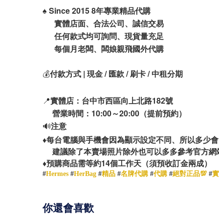
♠️
Since 2015 8年專業精品代購
實體店面、合法公司、誠信交易
任何款式均可詢問、現貨量充足
每個月老闆、闆娘親飛國外代購
💰
付款方式 | 現金 / 匯款 / 刷卡 / 中租分期
📍
實體店：台中市西區向上北路182號
營業時間：10:00～20:00（提前預約）
🔊
注意
♦️
每台電腦與手機會因為顯示設定不同、所以多少會
建議除了本賣場照片除外也可以多多參考官方網
14
♦️
預購商品需等約
個工作天（須預收訂金兩成）
#
Hermes
#
HerBag
#
精品
#
名牌代購
#
代購
#
絕對正品💯
#
實
你還會喜歡