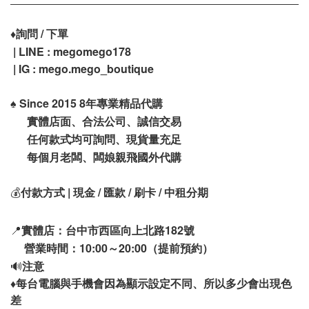
♦️
詢問 / 下單
| LINE : megomego178
| IG : mego.mego_boutique
♠️
Since 2015 8年專業精品代購
實體店面、合法公司、誠信交易
任何款式均可詢問、現貨量充足
每個月老闆、闆娘親飛國外代購
💰
付款方式 | 現金 / 匯款 / 刷卡 / 中租分期
📍
實體店：台中市西區向上北路182號
營業時間：10:00～20:00（提前預約）
🔊
注意
♦️
每台電腦與手機會因為顯示設定不同、所以多少會出現色
差