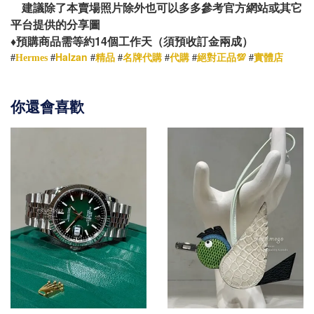
建議除了本賣場照片除外也可以多多參考官方網站或其它
平台提供的分享圖
14
♦️
預購商品需等約
個工作天（須預收訂金兩成）
Halzan
#
Hermes
#
#
精品
#
名牌代購
#
代購
#
絕對正品💯
#
實體店
你還會喜歡