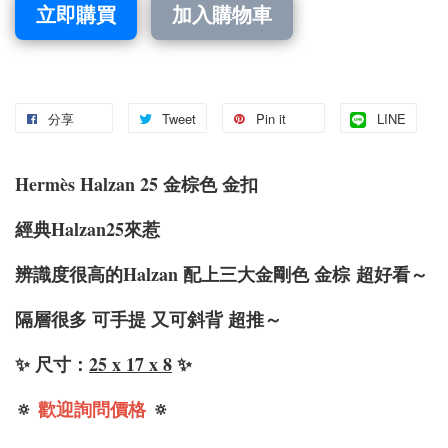
立即購買
加入購物車
分享
Tweet
Pin it
LINE
Hermès Halzan 25 金棕色 金扣
經典Halzan25來惹
辨識度很高的Halzan 配上三大金剛色 金棕
超好看～
隔層很多 可手提 又可斜背 超推～
✨ 尺寸：
25 x 17 x 8
✨
🔅
歡迎詢問價格
🔅