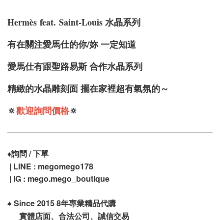
Hermè
s
feat.
Saint-Louis 水晶系列
有在關注愛馬仕的你/妳 一定知道
愛馬仕有跟聖路易斯 合作水晶系列
精緻的水晶雕刻面 擺在家裡超有氣氛的～
🔅
歡迎詢問價格
🔅
♦️
詢問 / 下單
| LINE : megomego178
| IG : mego.mego_boutique
♠️
Since 2015 8年專業精品代購
實體店面、合法公司、誠信交易