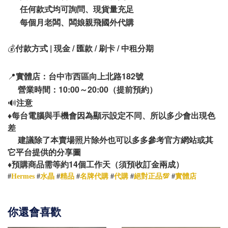
任何款式均可詢問、現貨量充足
每個月老闆、闆娘親飛國外代購
💰
付款方式 | 現金 / 匯款 / 刷卡 / 中租分期
📍
實體店：台中市西區向上北路182號
營業時間：10:00～20:00（提前預約）
🔊
注意
♦️
每台電腦與手機會因為顯示設定不同、所以多少會出現色
差
建議除了本賣場照片除外也可以多多參考官方網站或其
它平台提供的分享圖
14
♦️
預購商品需等約
個工作天（須預收訂金兩成）
#
Hermes
#
水晶
#
精品
#
名牌代購
#
代購
#
絕對正品💯
#
實體店
你還會喜歡