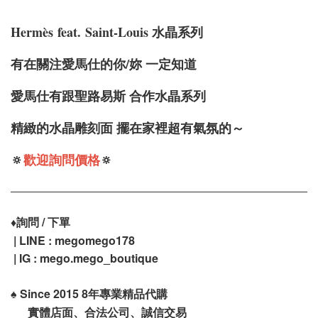
Hermè
s
feat.
Saint-Louis 水晶系列
有在關注愛馬仕的你/妳 一定知道
愛馬仕有跟聖路易斯 合作水晶系列
精緻的水晶雕刻面 擺在家裡超有氣氛的～
🔅
歡迎詢問價格
🔅
♦️
詢問 / 下單
| LINE : megomego178
| IG : mego.mego_boutique
♠️
Since 2015 8年專業精品代購
實體店面、合法公司、誠信交易