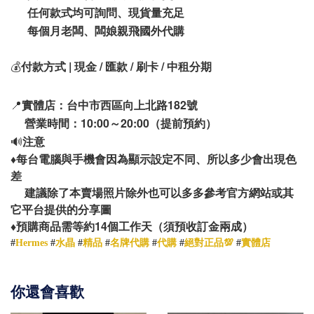
任何款式均可詢問、現貨量充足
每個月老闆、闆娘親飛國外代購
💰
付款方式 | 現金 / 匯款 / 刷卡 / 中租分期
📍
實體店：台中市西區向上北路182號
營業時間：10:00～20:00（提前預約）
🔊
注意
♦️
每台電腦與手機會因為顯示設定不同、所以多少會出現色
差
建議除了本賣場照片除外也可以多多參考官方網站或其
它平台提供的分享圖
14
♦️
預購商品需等約
個工作天（須預收訂金兩成）
#
Hermes
#
水晶
#
精品
#
名牌代購
#
代購
#
絕對正品💯
#
實體店
你還會喜歡