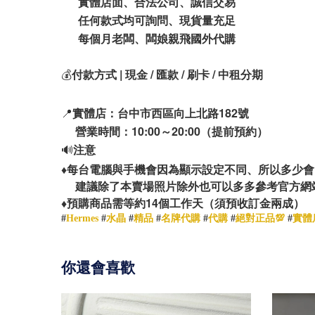
實體店面、合法公司、誠信交易
任何款式均可詢問、現貨量充足
每個月老闆、闆娘親飛國外代購
💰
付款方式 | 現金 / 匯款 / 刷卡 / 中租分期
📍
實體店：台中市西區向上北路182號
營業時間：10:00～20:00（提前預約）
🔊
注意
♦️
每台電腦與手機會因為顯示設定不同、所以多少會
建議除了本賣場照片除外也可以多多參考官方網
14
♦️
預購商品需等約
個工作天（須預收訂金兩成）
#
Hermes
#
水晶
#
精品
#
名牌代購
#
代購
#
絕對正品💯
#
實體
你還會喜歡