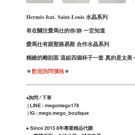
Hermès feat.
Saint-Louis 水晶系列
有在關注愛馬仕的你/妳 一定知道
愛馬仕有跟聖路易斯 合作水晶系列
精緻的雕刻面 這組四個杯子一套 真的是太美
🔅
歡迎詢問價格
🔅
♦️
詢問 / 下單
| LINE : megomego178
| IG : mego.mego_boutique
♠️
Since 2015 8年專業精品代購