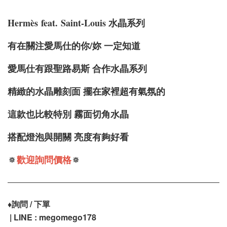
Hermè
s
feat.
Saint-Louis 水晶系列
有在關注愛馬仕的你/妳 一定知道
愛馬仕有跟聖路易斯 合作水晶系列
精緻的水晶雕刻面 擺在家裡超有氣氛的
這款也比較特別 霧面切角水晶
搭配燈泡與開關 亮度有夠好看
🔅
歡迎詢問價格
🔅
♦️
詢問 / 下單
| LINE : megomego178