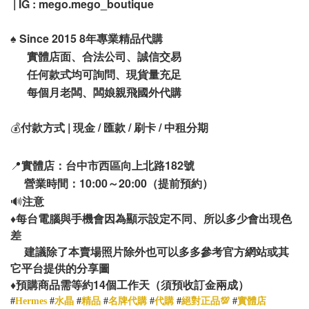
| IG : mego.mego_boutique
♠️
Since 2015 8年專業精品代購
實體店面、合法公司、誠信交易
任何款式均可詢問、現貨量充足
每個月老闆、闆娘親飛國外代購
💰
付款方式 | 現金 / 匯款 / 刷卡 / 中租分期
📍
實體店：台中市西區向上北路182號
營業時間：10:00～20:00（提前預約）
🔊
注意
♦️
每台電腦與手機會因為顯示設定不同、所以多少會出現色
差
建議除了本賣場照片除外也可以多多參考官方網站或其
它平台提供的分享圖
14
♦️
預購商品需等約
個工作天（須預收訂金兩成）
#
Hermes
#
水晶
#
精品
#
名牌代購
#
代購
#
絕對正品💯
#
實體店