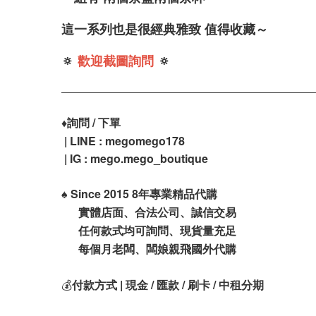
這一系列也是很經典雅致 值得收藏～
🔅
歡迎截圖詢問
🔅
♦️
詢問 / 下單
| LINE : megomego178
| IG : mego.mego_boutique
♠️
Since 2015 8年專業精品代購
實體店面、合法公司、誠信交易
任何款式均可詢問、現貨量充足
每個月老闆、闆娘親飛國外代購
💰
付款方式 | 現金 / 匯款 / 刷卡 / 中租分期