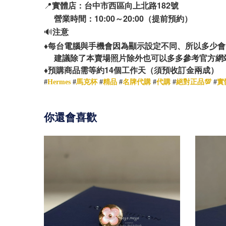
📍
實體店：台中市西區向上北路182號
營業時間：10:00～20:00（提前預約）
🔊
注意
♦️
每台電腦與手機會因為顯示設定不同、所以多少會
建議除了本賣場照片除外也可以多多參考官方網
14
♦️
預購商品需等約
個工作天（須預收訂金兩成）
#
Hermes
#
馬克杯
#
精品
#
名牌代購
#
代購
#
絕對正品💯
#
實
你還會喜歡