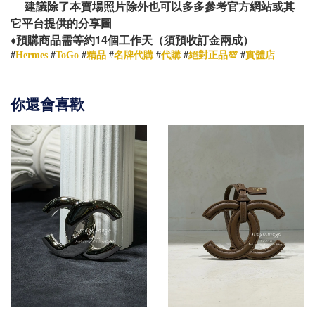
建議除了本賣場照片除外也可以多多參考官方網站或其
它平台提供的分享圖
14
♦️
預購商品需等約
個工作天（須預收訂金兩成）
#
Hermes
#
ToGo
#
精品
#
名牌代購
#
代購
#
絕對正品💯
#
實體店
你還會喜歡