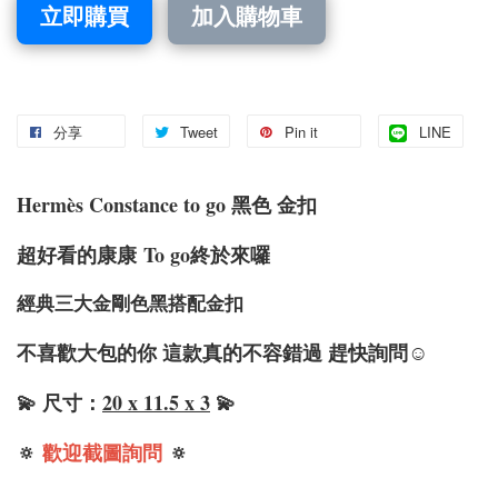
立即購買
加入購物車
分享
Tweet
Pin it
LINE
Hermè
s
Constance
to go 黑色 金扣
超好看的康康
To go終於來囉
經典三大金剛色黑搭配金扣
不喜歡大包的你 這款真的不容錯過 趕快詢問☺️
💫 尺寸：
20 x 11.5 x 3
💫
🔅
歡迎截圖詢問
🔅