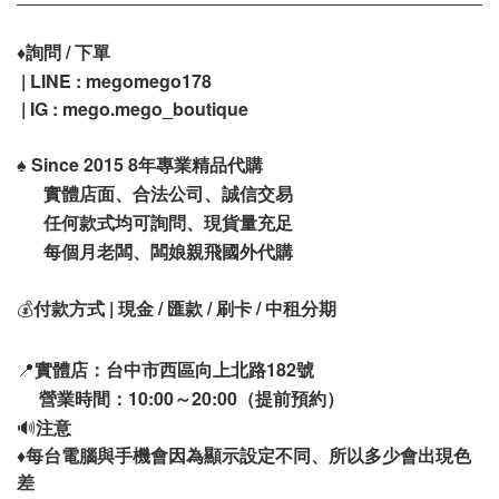
♦️
詢問 / 下單
| LINE : megomego178
| IG : mego.mego_boutique
♠️
Since 2015 8年專業精品代購
實體店面、合法公司、誠信交易
任何款式均可詢問、現貨量充足
每個月老闆、闆娘親飛國外代購
💰
付款方式 | 現金 / 匯款 / 刷卡 / 中租分期
📍
實體店：台中市西區向上北路182號
營業時間：10:00～20:00（提前預約）
🔊
注意
♦️
每台電腦與手機會因為顯示設定不同、所以多少會出現色
差