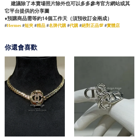
建議除了本賣場照片除外也可以多多參考官方網站或其
它平台提供的分享圖
14
♦️
預購商品需等約
個工作天（須預收訂金兩成）
#
Hermes
#
短夾
#
精品
#
名牌代購
#
代購
#
絕對正品💯
#
實體店
你還會喜歡