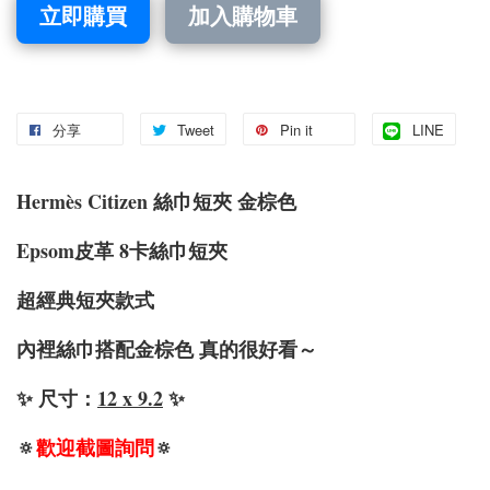
立即購買
加入購物車
分享
Tweet
Pin it
LINE
Hermès Citizen 絲巾短夾 金棕色
Epsom皮革 8卡絲巾短夾
超經典短夾款式
內裡絲巾搭配金棕色 真的很好看～
✨ 尺寸：
12 x 9.2
✨
🔅
歡迎截圖詢問
🔅