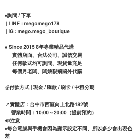
♦️
詢問 / 下單
| LINE : megomego178
| IG :
mego.mego_boutique
♠️
Since 2015 8年專業精品代購
實體店面、合法公司、誠信交易
任何款式均可詢問、現貨量充足
每個月老闆、闆娘親飛國外代購
💰
付款方式 | 現金 / 匯款 / 刷卡 / 中租分期
📍
實體店：台中市西區向上北路182號
營業時間：10:00～20:00（提前預約）
🔊
注意
♦️
每台電腦與手機會因為顯示設定不同、所以多少會出現色
差