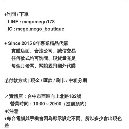
♦️
詢問 / 下單
| LINE : megomego178
| IG : mego.mego_boutique
♠️
Since 2015 8年專業精品代購
實體店面、合法公司、誠信交易
任何款式均可詢問、現貨量充足
每個月老闆、闆娘親飛國外代購
💰
付款方式 | 現金 / 匯款 / 刷卡 / 中租分期
📍
實體店：台中市西區向上北路182號
營業時間：10:00～20:00（提前預約）
🔊
注意
♦️
每台電腦與手機會因為顯示設定不同、所以多少會出現色
差