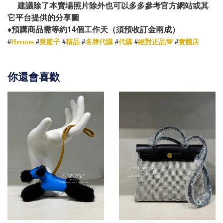
建議除了本賣場照片除外也可以多多參考官方網站或其
它平台提供的分享圖
14
♦️
預購商品需等約
個工作天（須預收訂金兩成）
菜籃子
#
Hermes
#
#
精品
#
名牌代購
#
代購
#
絕對正品💯
#
實體店
你還會喜歡