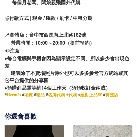
每個月老闆、闆娘親飛國外代購
💰
付款方式 | 現金 / 匯款 / 刷卡 / 中租分期
📍
實體店：台中市西區向上北路182號
營業時間：10:00～20:00（提前預約）
🔊
注意
♦️
每台電腦與手機會因為顯示設定不同、所以多少會出現色
差
建議除了本賣場照片除外也可以多多參考官方網站或其
它平台提供的分享圖
14
♦️
預購商品需等約
個工作天（須預收訂金兩成）
#
Hermès
#
項鍊
#
精品
#
名牌代購
#
代購
#
絕對正品💯
#
實體店
你還會喜歡