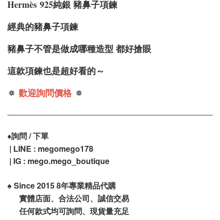
Hermès
925純銀 豬鼻子項鍊
經典的豬鼻子項鍊
豬鼻子不管是做成哪種造型 都好搶眼
這款項鍊也是超好看的～
🔅
歡迎詢問價格
🔅
♦️
詢問 / 下單
| LINE : megomego178
| IG : mego.mego_boutique
♠️
Since 2015 8年專業精品代購
實體店面、合法公司、誠信交易
任何款式均可詢問、現貨量充足