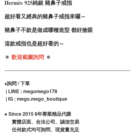
Hermès
925純銀 豬鼻子戒指
超好看又經典的豬鼻子戒指來囉～
豬鼻子不款是做成哪種造型 都好搶眼
這款戒指也是超好看的～
🔅
歡迎截圖詢問
🔅
♦️
詢問 / 下單
| LINE : megomego178
| IG :
mego.mego_boutique
♠️
Since 2015 8年專業精品代購
實體店面、合法公司、誠信交易
任何款式均可詢問、現貨量充足