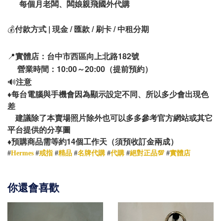
每個月老闆、闆娘親飛國外代購
💰
付款方式 | 現金 / 匯款 / 刷卡 / 中租分期
📍
實體店：台中市西區向上北路182號
營業時間：10:00～20:00（提前預約）
🔊
注意
♦️
每台電腦與手機會因為顯示設定不同、所以多少會出現色
差
建議除了本賣場照片除外也可以多多參考官方網站或其它
平台提供的分享圖
14
♦️
預購商品需等約
個工作天（須預收訂金兩成）
#
Hermes
#
戒指
#
精品
#
名牌代購
#
代購
#
絕對正品💯
#
實體店
你還會喜歡