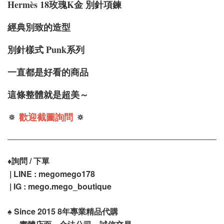
Hermè
s 18玫瑰K金 別針項鍊
經典別致的造型
別針樣式 Punk系列
一直都是好看的商品
這條整體就是超美～
🔅
歡迎截圖詢問
🔅
♦️
詢問 / 下單
| LINE : megomego178
| IG : mego.mego_boutique
♠️
Since 2015 8年專業精品代購