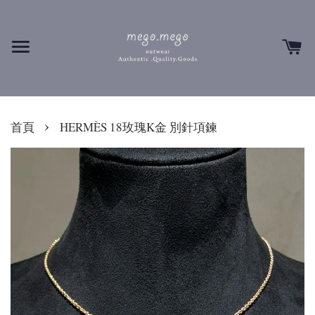
›
首頁
HERMÈS 18玫瑰K金 別針項鍊