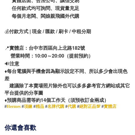
實體店面、合法公司、誠信交易
任何款式均可詢問、現貨量充足
每個月老闆、闆娘親飛國外代購
💰
付款方式 | 現金 / 匯款 / 刷卡 / 中租分期
📍
實體店：台中市西區向上北路182號
營業時間：10:00～20:00（提前預約）
🔊
注意
♦️
每台電腦與手機會因為顯示設定不同、所以多少會出現色
差
建議除了本賣場照片除外也可以多多參考官方網站或其它
平台提供的分享圖
14
♦️
預購商品需等約
個工作天（須預收訂金兩成）
#
Hermes
#
項鍊
#
精品
#
名牌代購
#
代購
#
絕對正品💯
#
實體店
你還會喜歡