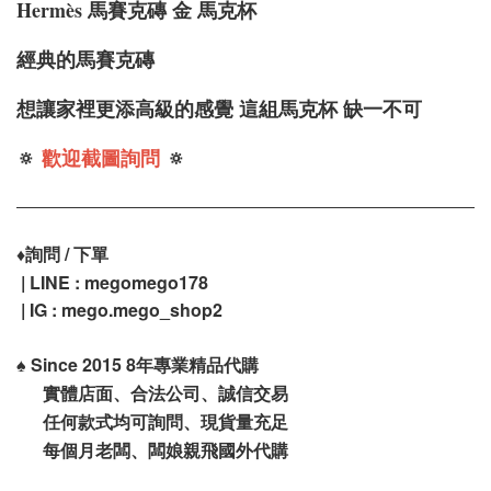
Hermè
s 馬賽克磚 金 馬克杯
經典的馬賽克磚
想讓家裡更添高級的感覺 這組馬克杯 缺一不可
🔅
歡迎截圖詢問
🔅
♦️
詢問 / 下單
| LINE : megomego178
| IG : mego.mego_shop2
♠️
Since 2015 8年專業精品代購
實體店面、合法公司、誠信交易
任何款式均可詢問、現貨量充足
每個月老闆、闆娘親飛國外代購