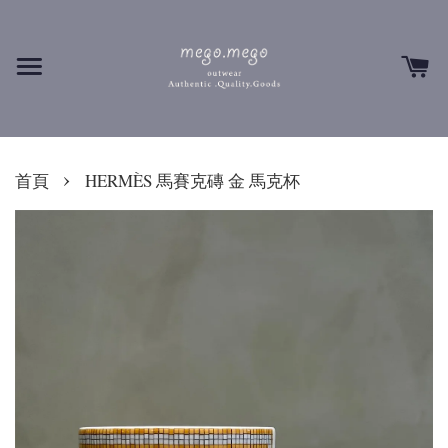
›
首頁
HERMÈS 馬賽克磚 金 馬克杯