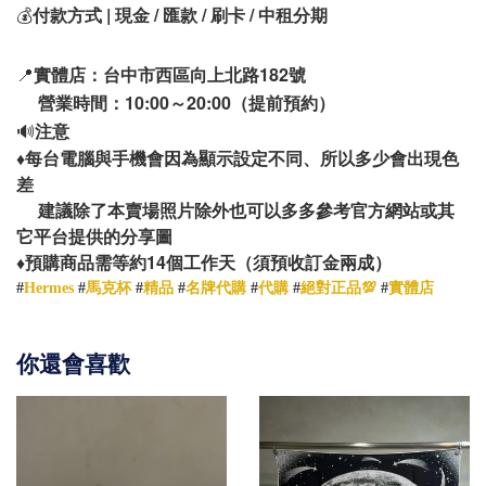
💰
付款方式 | 現金 / 匯款 / 刷卡 / 中租分期
📍
實體店：台中市西區向上北路182號
營業時間：10:00～20:00（提前預約）
🔊
注意
♦️
每台電腦與手機會因為顯示設定不同、所以多少會出現色
差
建議除了本賣場照片除外也可以多多參考官方網站或其
它平台提供的分享圖
14
♦️
預購商品需等約
個工作天（須預收訂金兩成）
#
Hermes
#
馬克杯
#
精品
#
名牌代購
#
代購
#
絕對正品💯
#
實體店
你還會喜歡