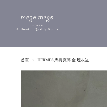
›
首頁
HERMÈS 馬賽克磚 金 煙灰缸