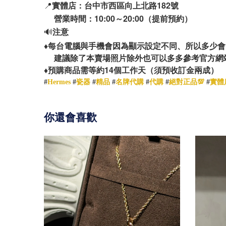
📍
實體店：台中市西區向上北路182號
營業時間：10:00～20:00（提前預約）
🔊
注意
♦️
每台電腦與手機會因為顯示設定不同、所以多少會
建議除了本賣場照片除外也可以多多參考官方網
14
♦️
預購商品需等約
個工作天（須預收訂金兩成）
#
Hermes
#
瓷器
#
精品
#
名牌代購
#
代購
#
絕對正品💯
#
實體
你還會喜歡