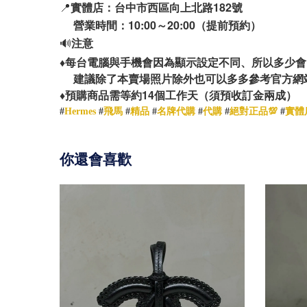
📍
實體店：台中市西區向上北路182號
營業時間：10:00～20:00（提前預約）
🔊
注意
♦️
每台電腦與手機會因為顯示設定不同、所以多少會
建議除了本賣場照片除外也可以多多參考官方網
14
♦️
預購商品需等約
個工作天（須預收訂金兩成）
#
Hermes
#
飛馬
#
精品
#
名牌代購
#
代購
#
絕對正品💯
#
實體
你還會喜歡