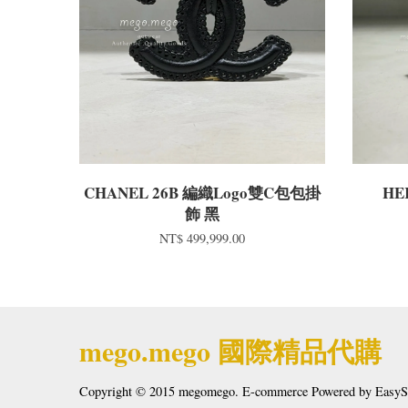
CHANEL 26B 編織Logo雙C包包掛
HE
飾 黑
NT$ 499,999.00
mego.mego 國際精品代購
Copyright © 2015 megomego. E-commerce Powered by
EasyS