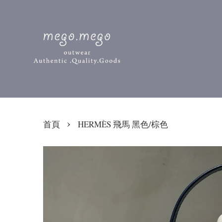
›
首頁
HERMÈS 飛馬 黑色/棕色