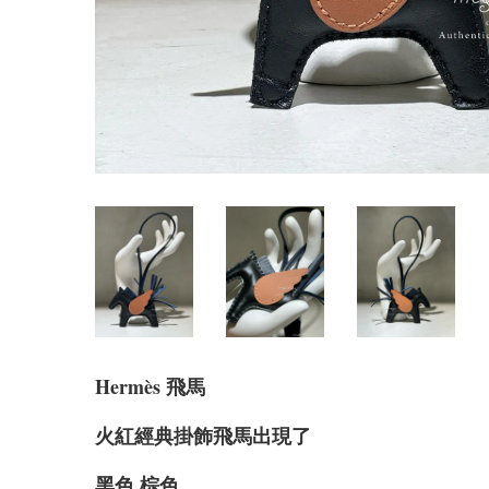
Hermè
s 飛馬
火紅經典掛飾飛馬出現了
黑色 棕色