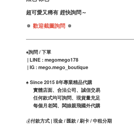
超可愛又稀有 趕快詢問～
🔅
歡迎截圖詢問
🔅
♦️
詢問 / 下單
| LINE : megomego178
| IG : mego.mego_boutique
♠️
Since 2015 8年專業精品代購
實體店面、合法公司、誠信交易
任何款式均可詢問、現貨量充足
每個月老闆、闆娘親飛國外代購
💰
付款方式 | 現金 / 匯款 / 刷卡 / 中租分期