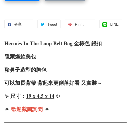
分享
Tweet
Pin it
LINE
Hermès In The Loop Belt Bag 金棕色 銀扣
隱藏爆款美包
豬鼻子造型的胸包
可以加長背帶 背起來更俐落好看 又實裝～
✨ 尺寸：
19 x 4.5 x 14
✨
🔅
歡迎截圖詢問
🔅