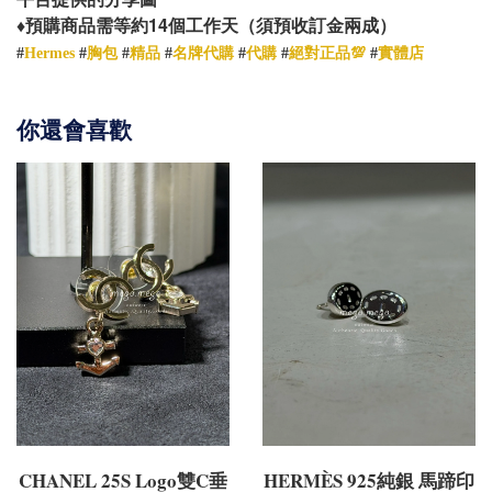
14
♦️
預購商品需等約
個工作天（須預收訂金兩成）
胸包
#
Hermes
#
#
精品
#
名牌代購
#
代購
#
絕對正品💯
#
實體店
你還會喜歡
CHANEL 25S Logo雙C垂
HERMÈS 925純銀 馬蹄印