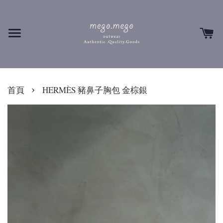
›
首頁
HERMÈS 豬鼻子胸包 金棕銀