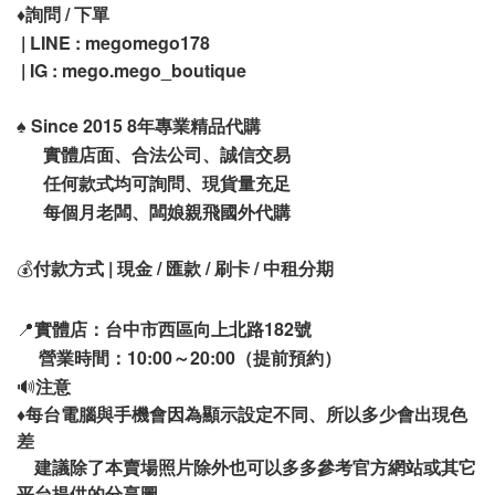
♦️
詢問 / 下單
| LINE : megomego178
| IG : mego.mego_boutique
♠️
Since 2015 8年專業精品代購
實體店面、合法公司、誠信交易
任何款式均可詢問、現貨量充足
每個月老闆、闆娘親飛國外代購
💰
付款方式 | 現金 / 匯款 / 刷卡 / 中租分期
📍
實體店：台中市西區向上北路182號
營業時間：10:00～20:00（提前預約）
🔊
注意
♦️
每台電腦與手機會因為顯示設定不同、所以多少會出現色
差
建議除了本賣場照片除外也可以多多參考官方網站或其它
平台提供的分享圖