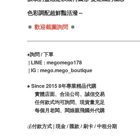
色彩調配超鮮豔活潑～
🔅
歡迎截圖詢問
🔅
♦️
詢問 / 下單
| LINE : megomego178
| IG : mego.mego_boutique
♠️
Since 2015 8年專業精品代購
實體店面、合法公司、誠信交易
任何款式均可詢問、現貨量充足
每個月老闆、闆娘親飛國外代購
💰
付款方式 | 現金 / 匯款 / 刷卡 / 中租分期