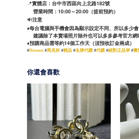
📍
實體店：台中市西區向上北路182號
營業時間：10:00～20:00（提前預約）
🔊
注意
♦️
每台電腦與手機會因為顯示設定不同、所以多少會
建議除了本賣場照片除外也可以多多參考官方網
14
♦️
預購商品需等約
個工作天（須預收訂金兩成）
#
Hermes
#
馬克杯
#
精品
#
名牌代購
#
代購
#
絕對正品💯
#
實
你還會喜歡