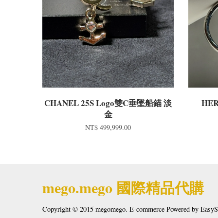
CHANEL 25S Logo雙C垂墜船錨 淡
HE
金
NT$ 499,999.00
mego.mego 國際精品代購
Copyright © 2015 megomego. E-commerce Powered by
EasyS