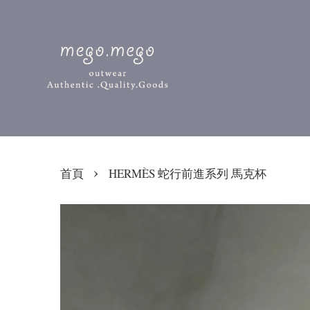
›
首頁
HERMÈS 蛇行前進系列 馬克杯