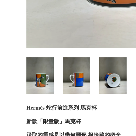
Hermès 蛇行前進系列 馬克杯
新款「限量版」馬克杯
汲取的靈感是以幾何圖形 捉迷藏的概念