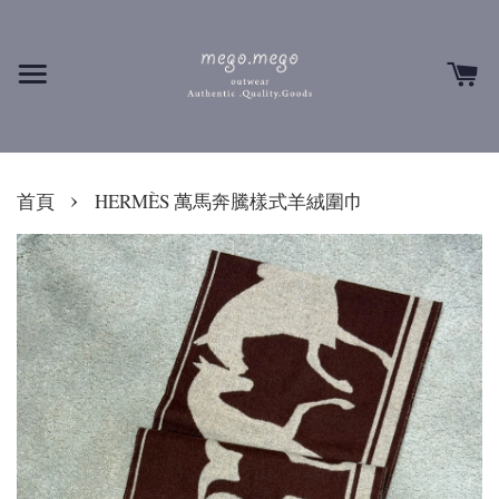
›
首頁
HERMÈS 萬馬奔騰樣式羊絨圍巾