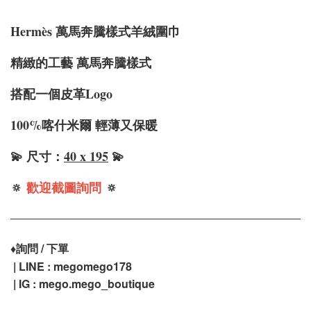
Hermè
s 萬馬奔騰樣式羊絨圍巾
精緻的工藝 萬馬奔騰樣式
搭配一個皮革Logo
100%喀什米爾 輕薄又保暖
💫 尺寸：
40 x 195
💫
🔅
歡迎截圖詢問
🔅
♦️
詢問 / 下單
| LINE : megomego178
| IG : mego.mego_boutique