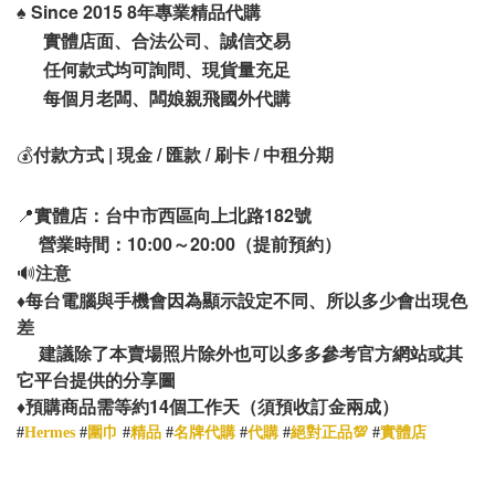
♠️
Since 2015 8年專業精品代購
實體店面、合法公司、誠信交易
任何款式均可詢問、現貨量充足
每個月老闆、闆娘親飛國外代購
💰
付款方式 | 現金 / 匯款 / 刷卡 / 中租分期
📍
實體店：台中市西區向上北路182號
營業時間：10:00～20:00（提前預約）
🔊
注意
♦️
每台電腦與手機會因為顯示設定不同、所以多少會出現色
差
建議除了本賣場照片除外也可以多多參考官方網站或其
它平台提供的分享圖
14
♦️
預購商品需等約
個工作天（須預收訂金兩成）
#
Hermes
#
圍巾
#
精品
#
名牌代購
#
代購
#
絕對正品💯
#
實體店