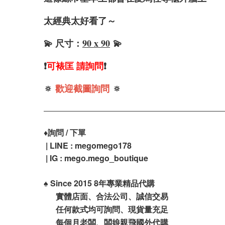
太經典太好看了～
💫 尺寸：
90 x 90
💫
❗️
可裱匡 請詢問
❗️
🔅
歡迎截圖詢問
🔅
♦️
詢問 / 下單
| LINE : megomego178
| IG : mego.mego_boutique
♠️
Since 2015 8年專業精品代購
實體店面、合法公司、誠信交易
任何款式均可詢問、現貨量充足
每個月老闆、闆娘親飛國外代購