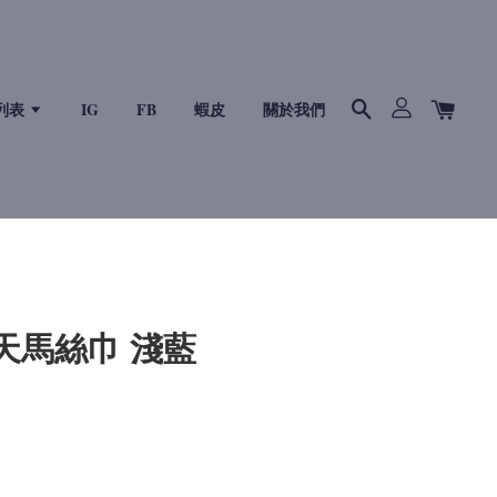
列表
IG
FB
蝦皮
關於我們
款天馬絲巾 淺藍