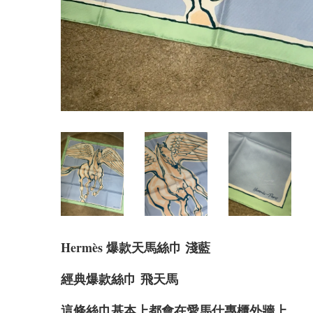
Hermès 爆款天馬絲巾 淺藍
經典爆款絲巾
飛天馬
這條絲巾基本上都會在愛馬仕專櫃外牆上