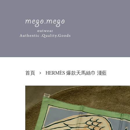
›
首頁
HERMÈS 爆款天馬絲巾 淺藍