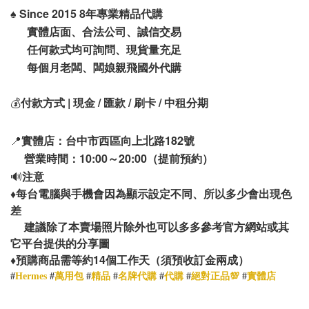
♠️
Since 2015 8年專業精品代購
實體店面、合法公司、誠信交易
任何款式均可詢問、現貨量充足
每個月老闆、闆娘親飛國外代購
💰
付款方式 | 現金 / 匯款 / 刷卡 / 中租分期
📍
實體店：台中市西區向上北路182號
營業時間：10:00～20:00（提前預約）
🔊
注意
♦️
每台電腦與手機會因為顯示設定不同、所以多少會出現色
差
建議除了本賣場照片除外也可以多多參考官方網站或其
它平台提供的分享圖
14
♦️
預購商品需等約
個工作天（須預收訂金兩成）
#
Hermes
#
萬用包
#
精品
#
名牌代購
#
代購
#
絕對正品💯
#
實體店