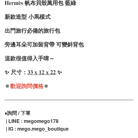
Hermè
s 帆布貝殼萬用包 藍綠
新款造型 小馬樣式
出門旅行必備的旅行包
旁邊耳朵可加裝背帶 可變斜背包
這款很值得入手唷～
✨ 尺寸：
33 x 12 x 22
✨
🔅
歡迎詢問價格
🔅
♦️
詢問 / 下單
| LINE : megomego178
| IG : mego.mego_boutique