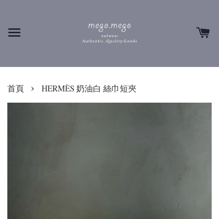
›
首頁
HERMÈS 奶油白 絲巾短夾