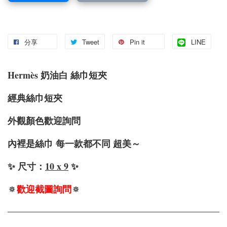
分享
Tweet
Pin it
LINE
Hermès 奶油白 絲巾短夾
經典絲巾短夾
外觀顏色歡迎詢問
內裡是絲巾 每一款都不同 超美～
✨ 尺寸：
10 x 9
✨
🔅
歡迎截圖詢問
🔅