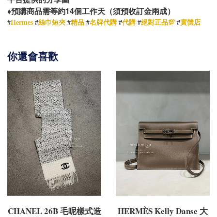
14
♦️
預購商品需等約
個工作天（須預收訂金兩成）
#
Hermes
#
絲巾短夾
#
精品
#
名牌代購
#
代購
#
絕對正品💯
#
實體店
你還會喜歡
CHANEL 26B 毛呢樣式造
HERMÈS Kelly Danse 大