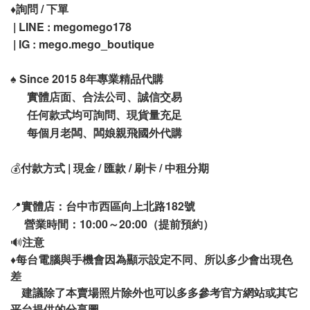
♦️
詢問 / 下單
| LINE : megomego178
| IG : mego.mego_boutique
♠️
Since 2015 8年專業精品代購
實體店面、合法公司、誠信交易
任何款式均可詢問、現貨量充足
每個月老闆、闆娘親飛國外代購
💰
付款方式 | 現金 / 匯款 / 刷卡 / 中租分期
📍
實體店：台中市西區向上北路182號
營業時間：10:00～20:00（提前預約）
🔊
注意
♦️
每台電腦與手機會因為顯示設定不同、所以多少會出現色
差
建議除了本賣場照片除外也可以多多參考官方網站或其它
平台提供的分享圖