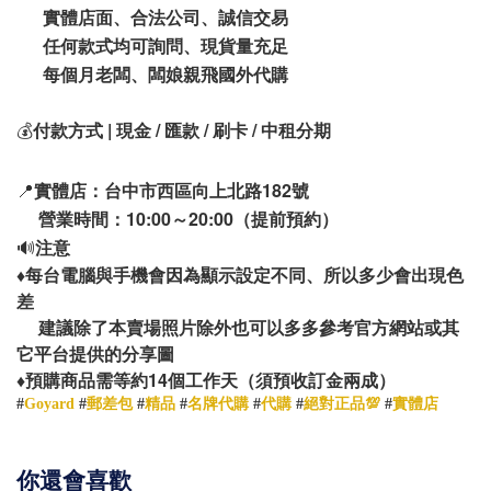
實體店面、合法公司、誠信交易
任何款式均可詢問、現貨量充足
每個月老闆、闆娘親飛國外代購
💰
付款方式 | 現金 / 匯款 / 刷卡 / 中租分期
📍
實體店：台中市西區向上北路182號
營業時間：10:00～20:00（提前預約）
🔊
注意
♦️
每台電腦與手機會因為顯示設定不同、所以多少會出現色
差
建議除了本賣場照片除外也可以多多參考官方網站或其
它平台提供的分享圖
14
♦️
預購商品需等約
個工作天（須預收訂金兩成）
#
Goyard
#
郵差包
#
精品
#
名牌代購
#
代購
#
絕對正品💯
#
實體店
你還會喜歡