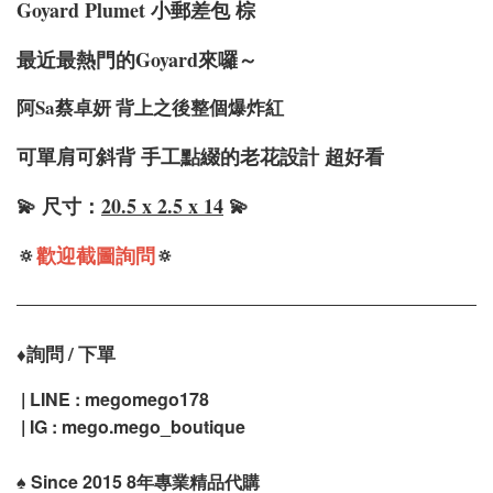
Goyard Plumet 小郵差包 棕
最近最熱門的Goyard來囉～
阿Sa蔡卓妍 背上之後整個爆炸紅
可單肩可斜背 手工點綴的老花設計 超好看
💫 尺寸：
20.5 x 2.5 x 14
💫
🔅
歡迎截圖詢問
🔅
詢問 / 下單
♦️
| LINE : megomego178
| IG : mego.mego_boutique
♠️
Since 2015 8年專業精品代購