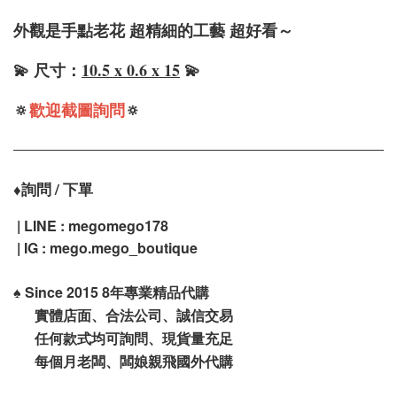
外觀是手點老花 超精細的工藝 超好看～
💫 尺寸：
10.5 x 0.6 x 15
💫
🔅
歡迎截圖詢問
🔅
詢問 / 下單
♦️
| LINE : megomego178
| IG : mego.mego_boutique
♠️
Since 2015 8年專業精品代購
實體店面、合法公司、誠信交易
任何款式均可詢問、現貨量充足
每個月老闆、闆娘親飛國外代購