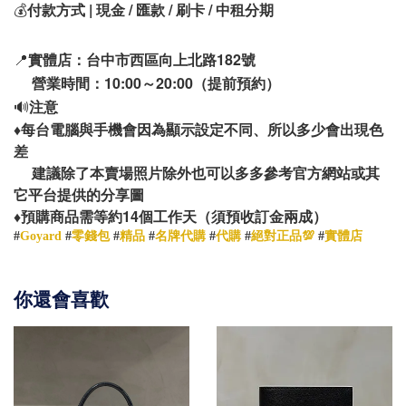
💰
付款方式 | 現金 / 匯款 / 刷卡 / 中租分期
📍
實體店：台中市西區向上北路182號
營業時間：10:00～20:00（提前預約）
🔊
注意
♦️
每台電腦與手機會因為顯示設定不同、所以多少會出現色
差
建議除了本賣場照片除外也可以多多參考官方網站或其
它平台提供的分享圖
14
♦️
預購商品需等約
個工作天（須預收訂金兩成）
#
Goyard
#
零錢包
#
精品
#
名牌代購
#
代購
#
絕對正品💯
#
實體店
你還會喜歡