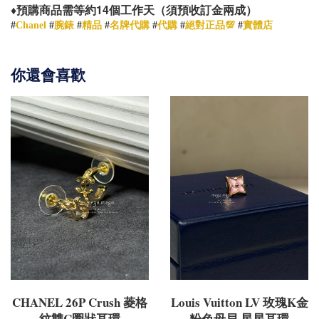
14
♦️
預購商品需等約
個工作天（須預收訂金兩成）
#
Chanel
#
腕錶
#
精品
#
名牌代購
#
代購
#
絕對正品💯
#
實體店
你還會喜歡
CHANEL 26P Crush 菱格
Louis Vuitton LV 玫瑰K金
紋雙C圈狀耳環
粉色母貝 星星耳環