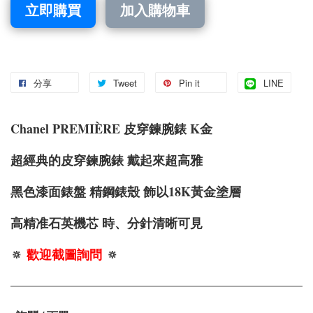
立即購買
加入購物車
分享
Tweet
Pin it
LINE
Chanel PREMIÈRE 皮穿鍊
腕錶 K金
超經典的皮穿鍊腕錶 戴起來超高雅
黑色漆面錶盤 精鋼錶殼 飾以18K黃金塗層
高精准石英機芯 時、分針清晰可見
🔅
歡迎截圖詢問
🔅