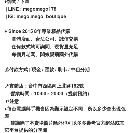
♦️
詢問 / 下單
| LINE : megomego178
| IG : mego.mego_boutique
♠️
Since 2015 8年專業精品代購
實體店面、合法公司、誠信交易
任何款式均可詢問、現貨量充足
每個月老闆、闆娘親飛國外代購
💰
付款方式 | 現金 / 匯款 / 刷卡 / 中租分期
📍
實體店：台中市西區向上北路182號
營業時間：10:00～20:00（提前預約）
🔊
注意
♦️
每台電腦與手機會因為顯示設定不同、所以多少會出現色
差
建議除了本賣場照片除外也可以多多參考官方網站或其
它平台提供的分享圖