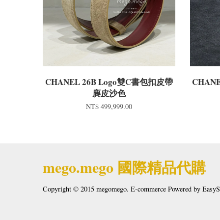
CHANEL 26B Logo雙C書包扣皮帶
CHANE
麂皮沙色
NT$ 499,999.00
mego.mego 國際精品代購
Copyright © 2015 megomego. E-commerce Powered by
EasyS