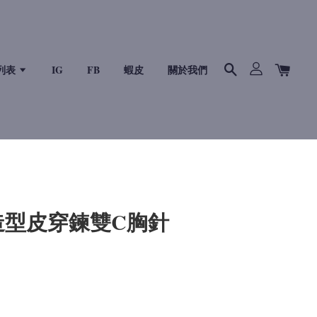
列表
IG
FB
蝦皮
關於我們
°5造型皮穿鍊雙C胸針