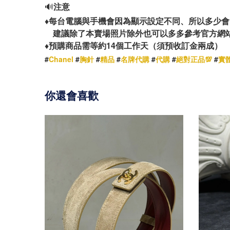
🔊
注意
♦️
每台電腦與手機會因為顯示設定不同、所以多少會
建議除了本賣場照片除外也可以多多參考官方網
14
♦️
預購商品需等約
個工作天（須預收訂金兩成）
#
Chanel
#
胸針
#
精品
#
名牌代購
#
代購
#
絕對正品💯
#
實
你還會喜歡