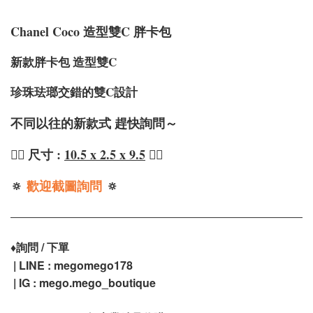
Chanel Coco 造型雙C 胖卡包
新款胖卡包 造型雙C
珍珠珐瑯交錯的雙C設計
不同以往的新款式 趕快詢問～
❤️‍🔥 尺寸 :
10.5 x 2.5 x 9.5
❤️‍🔥
🔅
歡迎截圖詢問
🔅
♦️
詢問 / 下單
| LINE : megomego178
| IG :
mego.mego_boutique