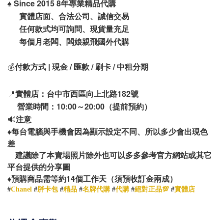
♠️
Since 2015 8年專業精品代購
實體店面、合法公司、誠信交易
任何款式均可詢問、現貨量充足
每個月老闆、闆娘親飛國外代購
💰
付款方式 | 現金 / 匯款 / 刷卡 / 中租分期
📍
實體店：台中市西區向上北路182號
營業時間：10:00～20:00（提前預約）
🔊
注意
♦️
每台電腦與手機會因為顯示設定不同、所以多少會出現色
差
建議除了本賣場照片除外也可以多多參考官方網站或其它
平台提供的分享圖
14
♦️
預購商品需等約
個工作天（須預收訂金兩成）
#
Chanel
#
胖卡包
#
精品
#
名牌代購
#
代購
#
絕對正品💯
#
實體店