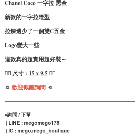
Chanel Coco 一字拉 黑金
新款的一字拉造型
拉鍊邊少了一個雙C五金
Logo變大一些
這款真的超實用超好裝～
❤️‍🔥 尺寸 :
15 x 9.5
❤️‍🔥
🔅
歡迎截圖詢問
🔅
♦️
詢問 / 下單
| LINE : megomego178
| IG : mego.mego_boutique