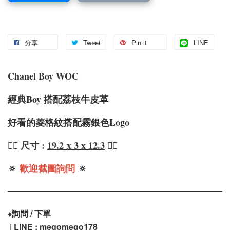
分享
Tweet
Pin it
LINE
Chanel Boy WOC
經典Boy 搭配荔枝牛皮革
好看的菱格紋搭配霧銀色Logo
❤️‍🔥 尺寸 :
19.2
x 3 x 12.3
❤️‍🔥
🔅
歡迎截圖詢問
🔅
♦️
詢問 / 下單
| LINE : megomego178