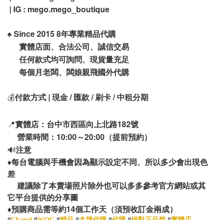
| IG : mego.mego_boutique
♠️
Since 2015 8年專業精品代購
實體店面、合法公司、誠信交易
任何款式均可詢問、現貨量充足
每個月老闆、闆娘親飛國外代購
💰
付款方式 | 現金 / 匯款 / 刷卡 / 中租分期
📍
實體店：台中市西區向上北路182號
營業時間：10:00～20:00（提前預約）
🔊
注意
♦️
每台電腦與手機會因為顯示設定不同、所以多少會出現色
差
建議除了本賣場照片除外也可以多多參考官方網站或其
它平台提供的分享圖
14
♦️
預購商品需等約
個工作天（須預收訂金兩成）
#
Chanel
#
WOC
#
精品
#
名牌代購
#
代購
#
絕對正品💯
#
實體店