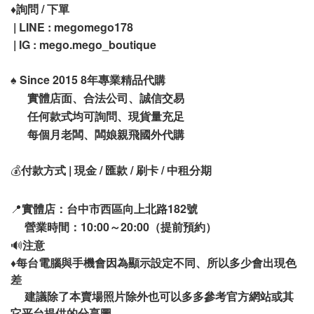
♦️
詢問 / 下單
| LINE : megomego178
| IG : mego.mego_boutique
♠️
Since 2015 8年專業精品代購
實體店面、合法公司、誠信交易
任何款式均可詢問、現貨量充足
每個月老闆、闆娘親飛國外代購
💰
付款方式 | 現金 / 匯款 / 刷卡 / 中租分期
📍
實體店：台中市西區向上北路182號
營業時間：10:00～20:00（提前預約）
🔊
注意
♦️
每台電腦與手機會因為顯示設定不同、所以多少會出現色
差
建議除了本賣場照片除外也可以多多參考官方網站或其
它平台提供的分享圖