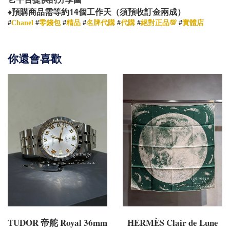
14
♦️
預購商品需等約
個工作天（須預收訂金兩成）
#
Chanel
#
零錢包
#
精品
#
名牌代購
#
代購
#
絕對正品💯
#
實體店
你還會喜歡
TUDOR 帝舵 Royal 36mm
HERMÈS Clair de Lune