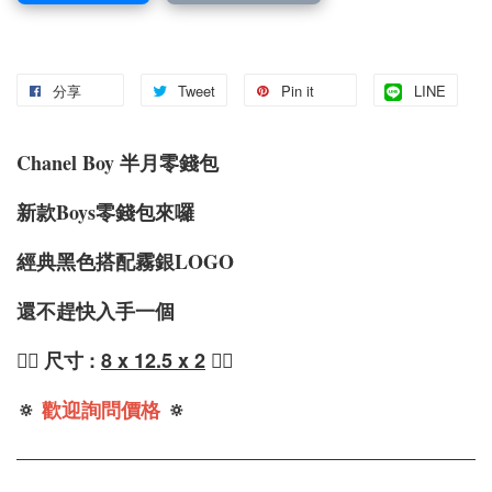
分享
Tweet
Pin it
LINE
Chanel Boy 半月零錢包
新款Boys零錢包來囉
經典黑色搭配霧銀LOGO
還不趕快入手一個
❤️‍🔥
尺寸 :
8 x 12.5 x 2
❤️‍🔥
🔅
歡迎詢問價格
🔅