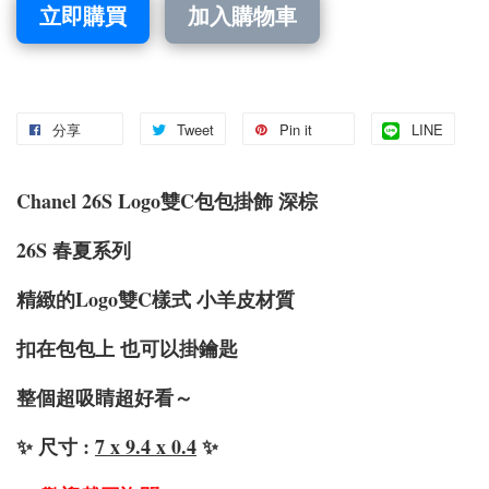
立即購買
加入購物車
分享
Tweet
Pin it
LINE
Chanel 26S Logo雙C包包掛飾 深棕
26S 春夏系列
精緻的Logo雙C樣式 小羊皮材質
扣在包包上 也可以掛鑰匙
整個超吸睛超好看～
✨ 尺寸 :
7 x 9.4 x 0.4
✨