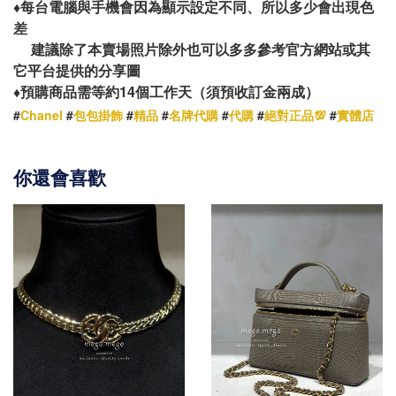
♦️
每台電腦與手機會因為顯示設定不同、所以多少會出現色
差
建議除了本賣場照片除外也可以多多參考官方網站或其
它平台提供的分享圖
14
♦️
預購商品需等約
個工作天（須預收訂金兩成）
#
Chanel
#
包包掛飾
#
精品
#
名牌代購
#
代購
#
絕對正品💯
#
實體店
你還會喜歡