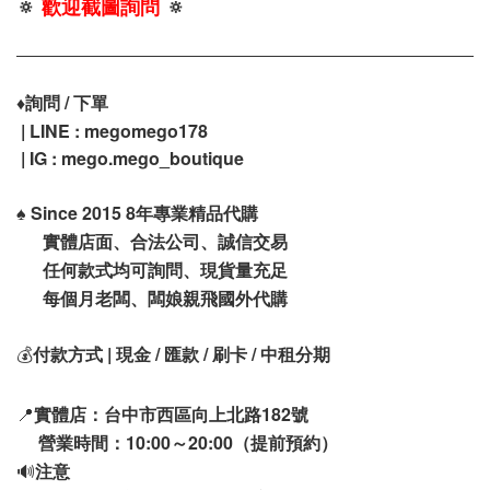
🔅
歡迎截圖詢問
🔅
♦️
詢問 / 下單
| LINE : megomego178
| IG : mego.mego_boutique
♠️
Since 2015 8年專業精品代購
實體店面、合法公司、誠信交易
任何款式均可詢問、現貨量充足
每個月老闆、闆娘親飛國外代購
💰
付款方式 | 現金 / 匯款 / 刷卡 / 中租分期
📍
實體店：台中市西區向上北路182號
營業時間：10:00～20:00（提前預約）
🔊
注意