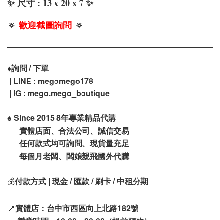
✨ 尺寸 :
13 x 20 x 7
✨
🔅
歡迎截圖詢問
🔅
♦️
詢問 / 下單
| LINE : megomego178
| IG : mego.mego_boutique
♠️
Since 2015 8年專業精品代購
實體店面、合法公司、誠信交易
任何款式均可詢問、現貨量充足
每個月老闆、闆娘親飛國外代購
💰
付款方式 | 現金 / 匯款 / 刷卡 / 中租分期
📍
實體店：台中市西區向上北路182號