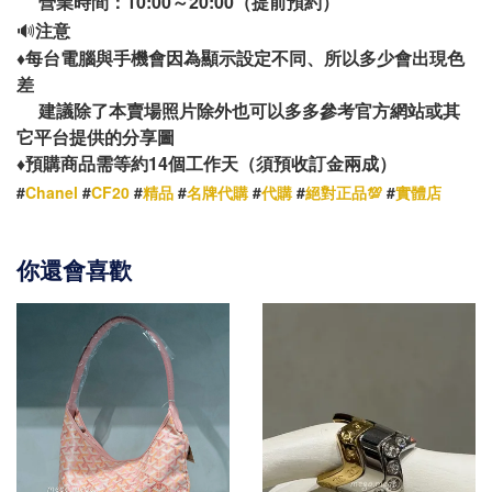
營業時間：10:00～20:00（提前預約）
🔊
注意
♦️
每台電腦與手機會因為顯示設定不同、所以多少會出現色
差
建議除了本賣場照片除外也可以多多參考官方網站或其
它平台提供的分享圖
14
♦️
預購商品需等約
個工作天（須預收訂金兩成）
#
Chanel
#
CF20
#
精品
#
名牌代購
#
代購
#
絕對正品💯
#
實體店
你還會喜歡