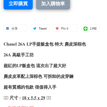
立即購買
加入購物車
分享
Tweet
Pin it
LINE
Chanel 26A LP手提飯盒包 特大 麂皮深棕色
26A 高級手工坊
超紅的LP飯盒包 這次出了超大好
麂皮皮革配上深棕色 可拆卸的皮穿鍊
超有質感的包款 很值得入手
❤️‍🔥 尺寸 :
18 x 5.5 x 29
❤️‍🔥