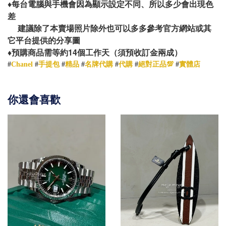
♦️
每台電腦與手機會因為顯示設定不同、所以多少會出現色
差
建議除了本賣場照片除外也可以多多參考官方網站或其
它平台提供的分享圖
14
♦️
預購商品需等約
個工作天（須預收訂金兩成）
#
Chanel
#
手提包
#
精品
#
名牌代購
#
代購
#
絕對正品💯
#
實體店
你還會喜歡