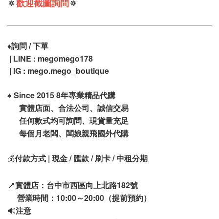
🔅
歡迎截圖詢問
🔅
♦️
詢問 / 下單
| LINE : megomego178
| IG : mego.mego_boutique
♠️
Since 2015 8年專業精品代購
實體店面、合法公司、誠信交易
任何款式均可詢問、現貨量充足
每個月老闆、闆娘親飛國外代購
💰
付款方式 | 現金 / 匯款 / 刷卡 / 中租分期
📍
實體店：台中市西區向上北路182號
營業時間：10:00～20:00（提前預約）
🔊
注意