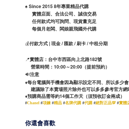
♠️
Since 2015 8年專業精品代購
實體店面、合法公司、誠信交易
任何款式均可詢問、現貨量充足
每個月老闆、闆娘親飛國外代購
💰
付款方式 | 現金 / 匯款 / 刷卡 / 中租分期
📍
實體店：台中市西區向上北路182號
營業時間：10:00～20:00（提前預約）
🔊
注意
♦️
每台電腦與手機會因為顯示設定不同、所以多少會
建議除了本賣場照片除外也可以多多參考官方網
14
♦️
預購商品需等約
個工作天（須預收訂金兩成）
#
Chanel
#
項鍊
#
精品
#
名牌代購
#
代購
#
絕對正品💯
#
實體
你還會喜歡