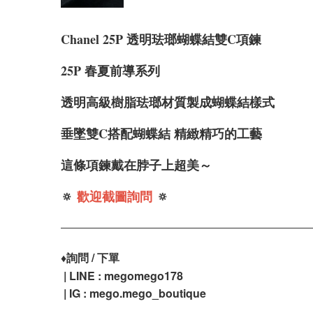
Chanel 25P 透明珐瑯蝴蝶結雙C項鍊
25P 春夏前導系列
透明高級樹脂珐瑯材質製成蝴蝶結樣式
垂墜雙C搭配蝴蝶結 精緻精巧的工藝
這條項鍊戴在脖子上超美～
🔅
歡迎截圖詢問
🔅
♦️
詢問 / 下單
| LINE : megomego178
| IG : mego.mego_boutique