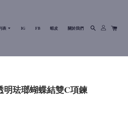
列表
IG
FB
蝦皮
關於我們
5P 透明珐瑯蝴蝶結雙C項鍊