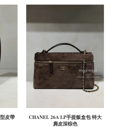
o造型皮帶
CHANEL 26A LP手提飯盒包 特大
麂皮深棕色